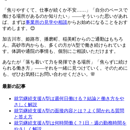
「焦りやすくて、仕事が続くか不安……」「自分のペースで
働ける場所があるのか知りたい」——そういった思いがあれ
ば、まずは
事業所の見学や相談
からお始めになることをおす
すめします。😊
加古川市、姫路市、播磨町、稲美町からのご通勤はもちろ
ん、高砂市内からも、多くの方がA型で働き続けられていま
す。体調や通院の事情も、個別にご相談いただけます。
あなたが「落ち着いて力を発揮できる場所」「焦らずに続け
られる働き方」——それを一緒に見つけていく。そのために
も、ぜひお気軽にお問い合わせください。🌸
最新の記事
就労継続支援A型は週何日働ける？結論と働き方をや
さしく解説
就労継続支援A型の面接内容とは？よく聞かれる質問
と答え方
就労継続支援A型は何時間働く？1日・週の勤務時間を
やさしく解説