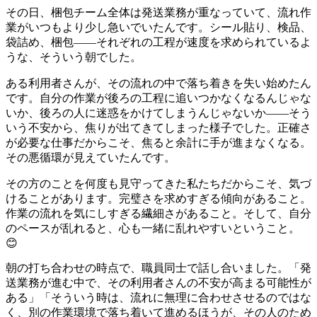
その日、梱包チーム全体は発送業務が重なっていて、流れ作
業がいつもより少し急いでいたんです。シール貼り、検品、
袋詰め、梱包——それぞれの工程が速度を求められているよ
うな、そういう朝でした。
ある利用者さんが、その流れの中で落ち着きを失い始めたん
です。自分の作業が後ろの工程に追いつかなくなるんじゃな
いか、後ろの人に迷惑をかけてしまうんじゃないか——そう
いう不安から、焦りが出てきてしまった様子でした。正確さ
が必要な仕事だからこそ、焦ると余計に手が進まなくなる。
その悪循環が見えていたんです。
その方のことを何度も見守ってきた私たちだからこそ、気づ
けることがあります。完璧さを求めすぎる傾向があること。
作業の流れを気にしすぎる繊細さがあること。そして、自分
のペースが乱れると、心も一緒に乱れやすいということ。
😊
朝の打ち合わせの時点で、職員同士で話し合いました。「発
送業務が進む中で、その利用者さんの不安が高まる可能性が
ある」「そういう時は、流れに無理に合わせさせるのではな
く、別の作業環境で落ち着いて進めるほうが、その人のため