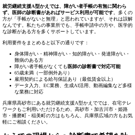
就労継続支援A型かえでは、障がい者手帳の有無に関わら
ず、医師の診断書があればサービス利用が可能です
。多くの
方が「手帳がないと無理」と思われていますが、それは誤解
なんです。私たちの事業所でも、手帳申請中の方や、医学的
な診断がある方を多くサポートしています。
利用要件をまとめると以下の通りです：
身体障がい・精神障がい・知的障がい・発達障がい・
難病のある方
障がい者手帳がなくても
医師の診断書で対応可能
65歳未満（一部例外あり）
雇用契約による給与保証あり（最低賃金以上）
データ入力、EC業務、生成AI活用、動画編集など多様
な業務に対応
兵庫県高砂市にある就労継続支援A型かえででは、在宅テレ
ワークもご利用いただけるため、高砂市・加古川市・姫路
市・播磨町・稲美町の方はもちろん、兵庫県広域の方もお気
軽にご相談ください。