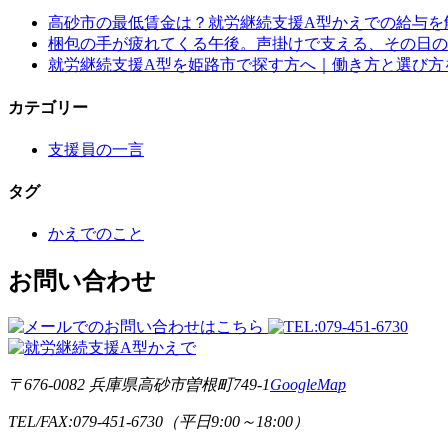
高砂市の最低賃金は？就労継続支援A型かえでの給与を
梱包の手が疲れてくる午後。声掛けで支える、その日の
就労継続支援A型を姫路市で探す方へ｜働き方と選び方
カテゴリー
支援員の一言
タグ
かえでのこと
お問い合わせ
〒676-0082 兵庫県高砂市曽根町749-1
GoogleMap
TEL/FAX:079-451-6730（平日9:00～18:00）